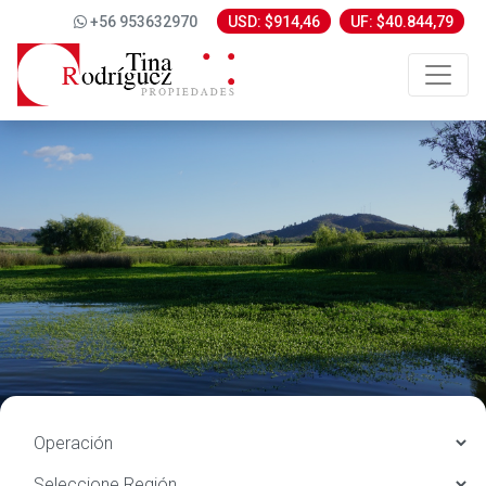
+56 953632970
USD: $914,46
UF: $40.844,79