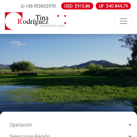
+56 953632970
USD: $913,86
UF: $40.844,79