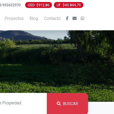
6 953632970
USD: $913,86
UF: $40.844,79
Proyectos
Blog
Contacto
BUSCAR