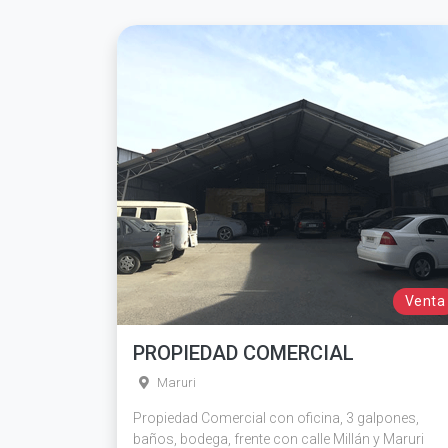
Venta
PROPIEDAD COMERCIAL
Maruri
Propiedad Comercial con oficina, 3 galpones,
baños, bodega, frente con calle Millán y Maruri