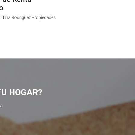
io
r: Tina Rodriguez Propiedades
TU HOGAR?
ía