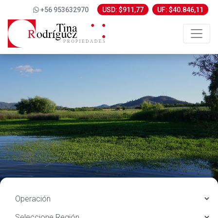
+56 953632970
USD: $911,77
UF: $40.846,11