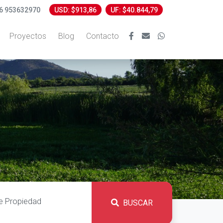
6 953632970
USD: $913,86
UF: $40.844,79
Proyectos
Blog
Contacto
BUSCAR