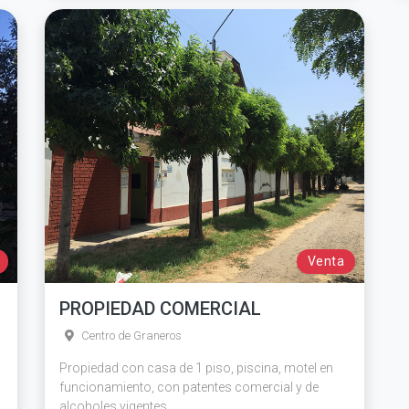
Venta
PROPIEDAD COMERCIAL
Centro de Graneros
Propiedad con casa de 1 piso, piscina, motel en
funcionamiento, con patentes comercial y de
alcoholes vigentes.