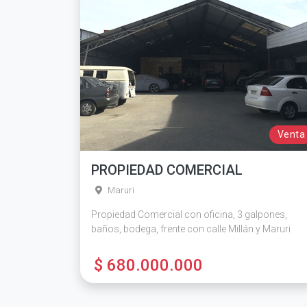
Venta
PROPIEDAD COMERCIAL
Maruri
Propiedad Comercial con oficina, 3 galpones,
baños, bodega, frente con calle Millán y Maruri
$ 680.000.000