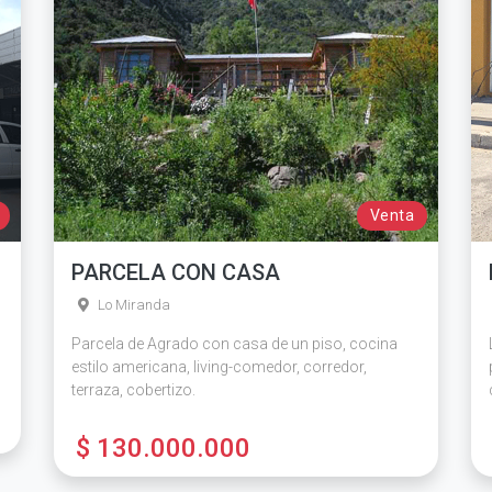
Venta
PARCELA CON CASA
Lo Miranda
Parcela de Agrado con casa de un piso, cocina
estilo americana, living-comedor, corredor,
terraza, cobertizo.
$ 130.000.000