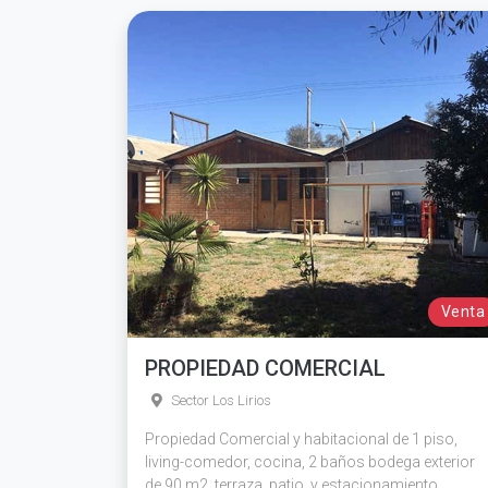
Venta
PROPIEDAD COMERCIAL
Sector Los Lirios
Propiedad Comercial y habitacional de 1 piso,
living-comedor, cocina, 2 baños bodega exterior
de 90 m2, terraza, patio, y estacionamiento