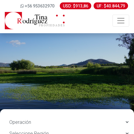
+56 953632970
USD: $913,86
UF: $40.844,79