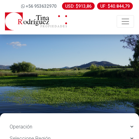
+56 953632970
USD: $913,86
UF: $40.844,79