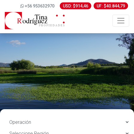
+56 953632970
USD: $914,46
UF: $40.844,79