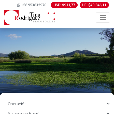
+56 953632970
USD: $911,77
UF: $40.846,11