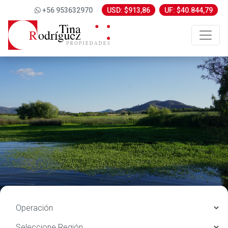
+56 953632970
USD: $913,86
UF: $40.844,79