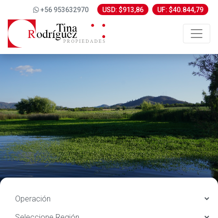
+56 953632970
USD: $913,86
UF: $40.844,79