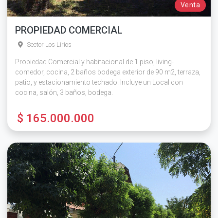
Venta
PROPIEDAD COMERCIAL
Sector Los Lirios
Propiedad Comercial y habitacional de 1 piso, living-
comedor, cocina, 2 baños bodega exterior de 90 m2, terraza,
patio, y estacionamiento techado. Incluye un Local con
cocina, salón, 3 baños, bodega.
$ 165.000.000