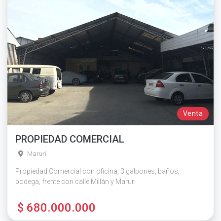
Venta
PROPIEDAD COMERCIAL
Maruri
Propiedad Comercial con oficina, 3 galpones, baños,
bodega, frente con calle Millán y Maruri
$ 680.000.000