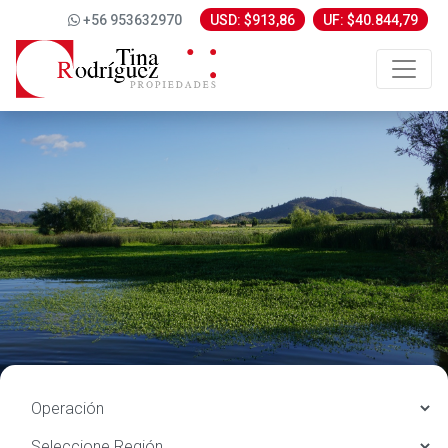
+56 953632970
USD: $913,86
UF: $40.844,79