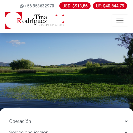
+56 953632970
USD: $913,86
UF: $40.844,79