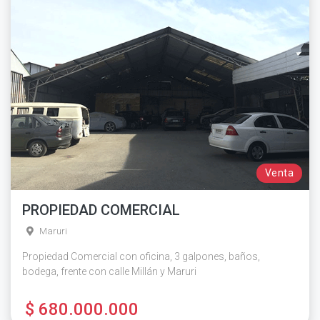
Venta
PROPIEDAD COMERCIAL
Maruri
Propiedad Comercial con oficina, 3 galpones, baños,
bodega, frente con calle Millán y Maruri
$ 680.000.000