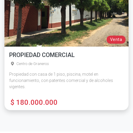
Venta
PROPIEDAD COMERCIAL
Centro de Graneros
Propiedad con casa de 1 piso, piscina, motel en
funcionamiento, con patentes comercial y de alcoholes
vigentes.
$ 180.000.000