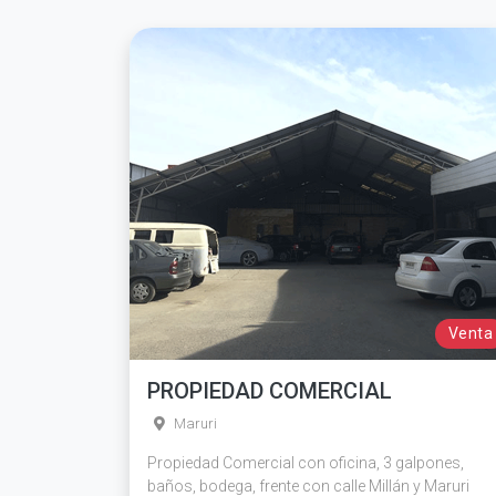
Venta
PROPIEDAD COMERCIAL
Maruri
Propiedad Comercial con oficina, 3 galpones,
baños, bodega, frente con calle Millán y Maruri