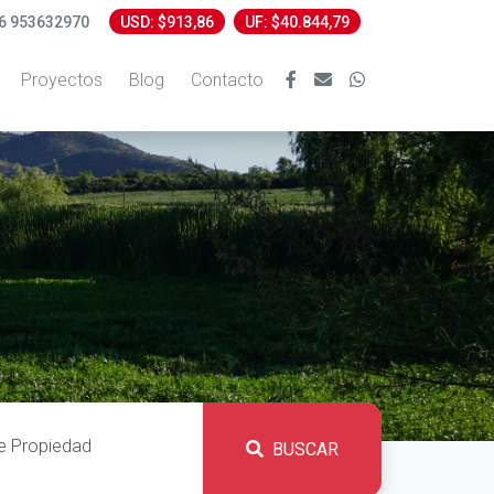
6 953632970
USD: $913,86
UF: $40.844,79
Proyectos
Blog
Contacto
BUSCAR