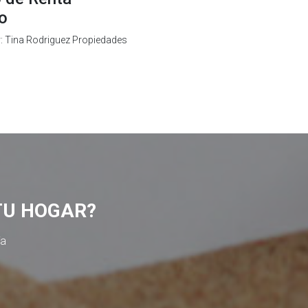
io
r: Tina Rodriguez Propiedades
TU HOGAR?
ía