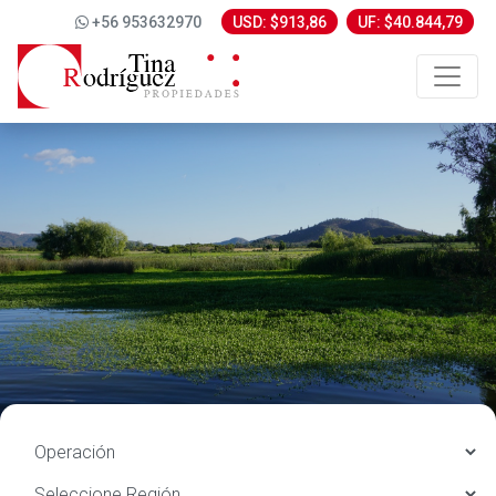
+56 953632970
USD: $913,86
UF: $40.844,79