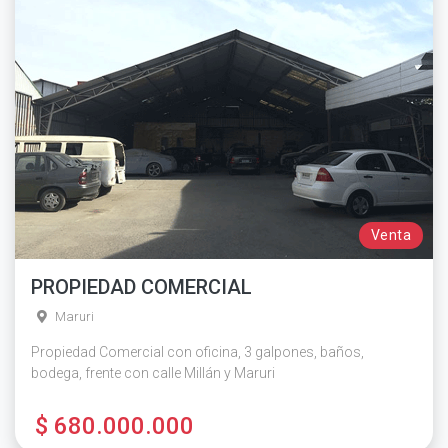
Venta
PROPIEDAD COMERCIAL
Maruri
Propiedad Comercial con oficina, 3 galpones, baños,
bodega, frente con calle Millán y Maruri
$ 680.000.000