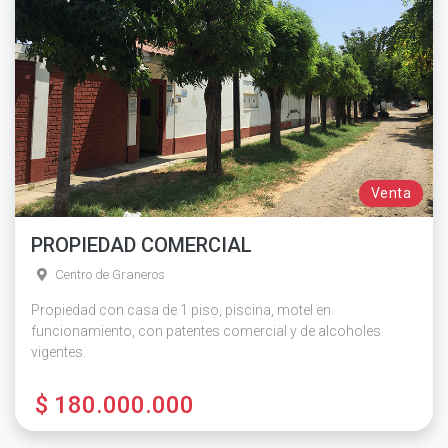
Venta
PROPIEDAD COMERCIAL
Centro de Graneros
Propiedad con casa de 1 piso, piscina, motel en
funcionamiento, con patentes comercial y de alcoholes
vigentes.
$ 180.000.000