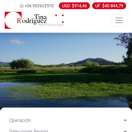
+56 953632970
USD: $914,46
UF: $40.844,79