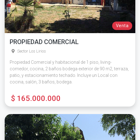
Venta
PROPIEDAD COMERCIAL
Sector Los Lirios
Propiedad Comercial y habitacional de 1 piso, living-
comedor, cocina, 2 baños bodega exterior de 90 m2, terraza,
patio, y estacionamiento techado. Incluye un Local con
cocina, salón, 3 baños, bodega.
$ 165.000.000